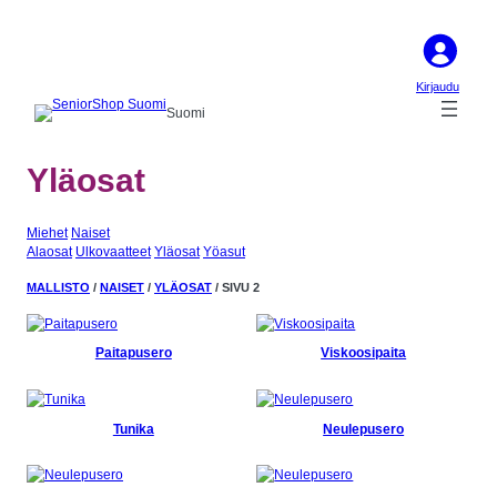
Kirjaudu
Suomi
Yläosat
Miehet
Naiset
Alaosat
Ulkovaatteet
Yläosat
Yöasut
MALLISTO
/
NAISET
/
YLÄOSAT
/ SIVU 2
Paitapusero
Viskoosipaita
Tunika
Neulepusero