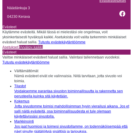
Evästeasetukset
Näädänkuja 3
Fac
04230 Kerava
Evästeet
Käytämme evästeitä. Mikäli tässä ei mielestäsi ole ongelmaa, voit
yksinkertaisesti hyväksyä kaikki. Asetuksista voit valita tarkemmin minkälaiset
evästeet haluat sallia.
Tutustu evästekäytäntöömme
Asetukset
Hyväksy kaikki
Evästeet
Valitse minkälaiset evästeet haluat sallia. Valintasi tallennetaan vuodeksi.
Tutustu evästekäytäntöömme
Välttämättömät
Nämä evästeet eivät ole valinnaisia. Niitä tarvitaan, jotta sivusto voi
toimia.
Tilastot
Voidaksemme parantaa sivuston toiminnallisuutta ja rakennetta sen
perusteella kuinka sitä käytetään.
Kokemus
Jotta sivustomme toimisi mahdollisimman hyvin vierailusi aikana. Jos et
salli näitä evästeitä, osa toiminnallisuudesta ei tule olemaan
käytettävissäsi sivustolla.
Markkinointi
Jos jaat huomiosi ja toimesi sivustollamme, on todennäköisempää että
näet sinulle räätälöityjä sisältöjä ja tarjouksia.