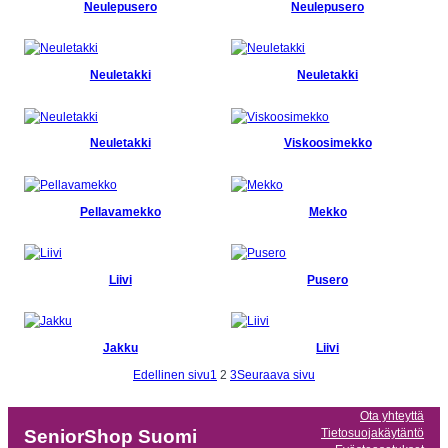
Neulepusero
Neulepusero
Neuletakki
Neuletakki
Neuletakki
Viskoosimekko
Pellavamekko
Mekko
Liivi
Pusero
Jakku
Liivi
Edellinen sivu
1
2
3
Seuraava sivu
Ota yhteyttä
Tietosuojakäytäntö
SeniorShop Suomi