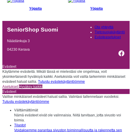
Yöpaita
Yöpaita
Ota yhteyttä
SeniorShop Suomi
Tietosuojakäytäntö
Evästeasetukset
Näädänkuja 3
04230 Kerava
Fac
Evästeet
Käytämme evästeitä. Mikäli tässä ei mielestäsi ole ongelmaa, voit
yksinkertaisesti hyväksyä kaikki. Asetuksista voit valita tarkemmin minkälaiset
evästeet haluat sallia.
Tutustu evästekäytäntöömme
Asetukset
Hyväksy kaikki
Evästeet
Valitse minkälaiset evästeet haluat sallia. Valintasi tallennetaan vuodeksi.
Tutustu evästekäytäntöömme
Välttämättömät
Nämä evästeet eivät ole valinnaisia. Niitä tarvitaan, jotta sivusto voi
toimia.
Tilastot
Voidaksemme parantaa sivuston toiminnallisuutta ja rakennetta sen