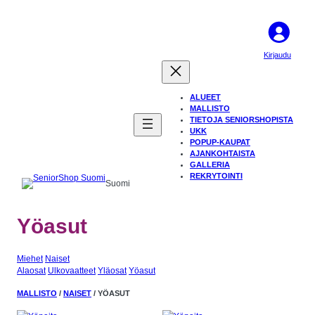
Kirjaudu
ALUEET
MALLISTO
TIETOJA SENIORSHOPISTA
UKK
POPUP-KAUPAT
AJANKOHTAISTA
GALLERIA
REKRYTOINTI
Suomi
Yöasut
Miehet
Naiset
Alaosat
Ulkovaatteet
Yläosat
Yöasut
MALLISTO
/
NAISET
/ YÖASUT