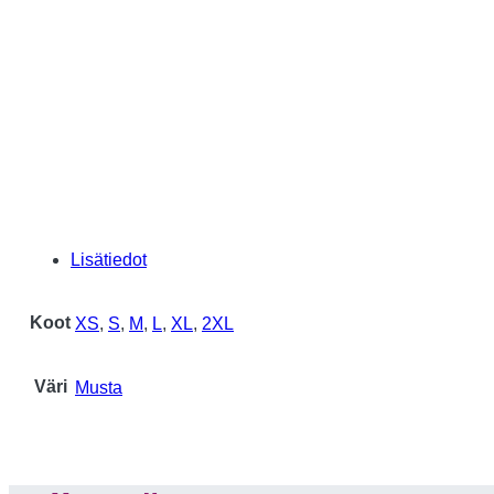
Lisätiedot
Koot
XS
,
S
,
M
,
L
,
XL
,
2XL
Väri
Musta