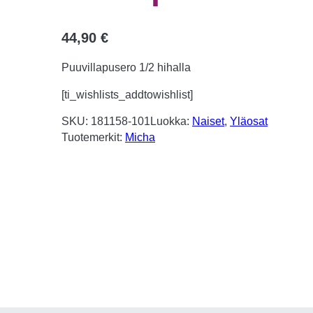
44,90
€
Puuvillapusero 1/2 hihalla
[ti_wishlists_addtowishlist]
SKU:
181158-101
Luokka:
Naiset
, 
Yläosat
Tuotemerkit:
Micha