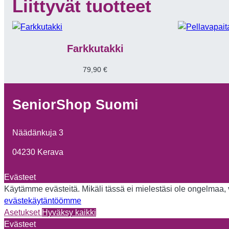
Liittyvät tuotteet
Farkkutakki
79,90
€
SeniorShop Suomi
Näädänkuja 3
04230 Kerava
Evästeet
Käytämme evästeitä. Mikäli tässä ei mielestäsi ole ongelmaa, vo
evästekäytäntöömme
Asetukset
Hyväksy kaikki
Evästeet