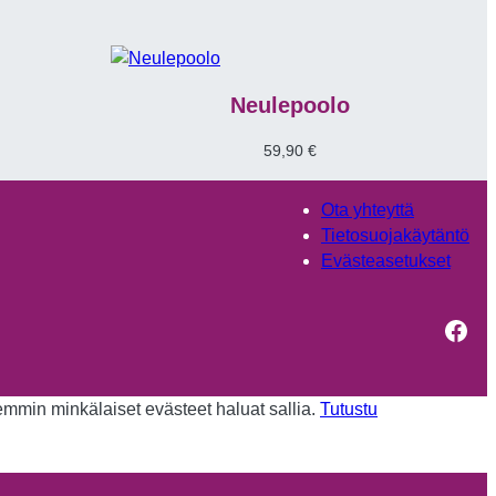
Neulepoolo
59,90
€
Ota yhteyttä
Tietosuojakäytäntö
Evästeasetukset
Fac
kemmin minkälaiset evästeet haluat sallia.
Tutustu