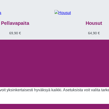
Pellavapaita
Housut
69,90
€
64,90
€
it yksinkertaisesti hyväksyä kaikki. Asetuksista voit valita tar