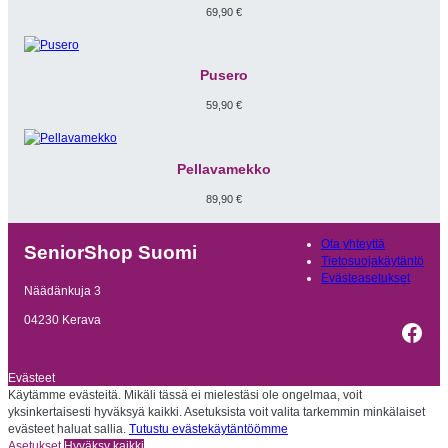
69,90
€
Pusero
59,90
€
Pellavamekko
89,90
€
Ota yhteyttä
SeniorShop Suomi
Tietosuojakäytäntö
Evästeasetukset
Näädänkuja 3
04230 Kerava
Fac
Evästeet
Käytämme evästeitä. Mikäli tässä ei mielestäsi ole ongelmaa, voit
yksinkertaisesti hyväksyä kaikki. Asetuksista voit valita tarkemmin minkälaiset
evästeet haluat sallia.
Tutustu evästekäytäntöömme
Asetukset
Hyväksy kaikki