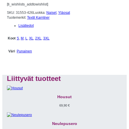
[ti_wishlists_addtowishlist]
SKU:
31553-426
Luokka:
Naiset
, 
Yläosat
Tuotemerkit:
Textil Karntner
Lisätiedot
S
,
M
,
L
,
XL
,
2XL
,
3XL
Koot
Punainen
Väri
Liittyvät tuotteet
Housut
69,90
€
Neulepusero