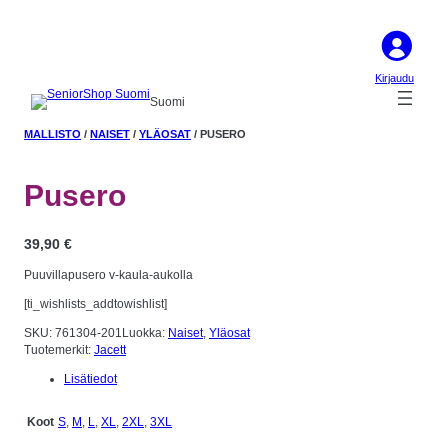
Kirjaudu
Suomi
MALLISTO
/
NAISET
/
YLÄOSAT
/ PUSERO
Pusero
39,90
€
Puuvillapusero v-kaula-aukolla
[ti_wishlists_addtowishlist]
SKU:
761304-201
Luokka:
Naiset
, 
Yläosat
Tuotemerkit:
Jacett
Lisätiedot
S
,
M
,
L
,
XL
,
2XL
,
3XL
Koot