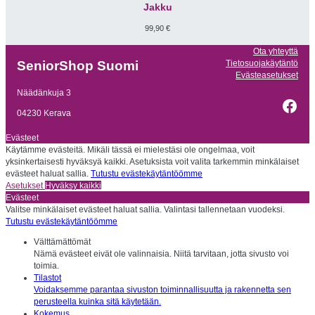
Jakku
99,90
€
Ota yhteyttä
Tietosuojakäytäntö
SeniorShop Suomi
Evästeasetukset
Näädänkuja 3
Fac
04230 Kerava
Evästeet
Käytämme evästeitä. Mikäli tässä ei mielestäsi ole ongelmaa, voit
yksinkertaisesti hyväksyä kaikki. Asetuksista voit valita tarkemmin minkälaiset
evästeet haluat sallia.
Tutustu evästekäytäntöömme
Asetukset
Hyväksy kaikki
Evästeet
Valitse minkälaiset evästeet haluat sallia. Valintasi tallennetaan vuodeksi.
Tutustu evästekäytäntöömme
Välttämättömät
Nämä evästeet eivät ole valinnaisia. Niitä tarvitaan, jotta sivusto voi
toimia.
Tilastot
Voidaksemme parantaa sivuston toiminnallisuutta ja rakennetta sen
perusteella kuinka sitä käytetään.
Kokemus