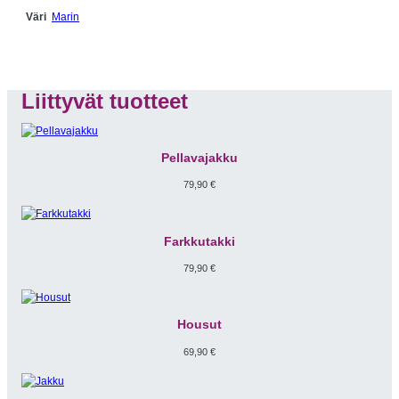
Marin
Väri
Liittyvät tuotteet
Pellavajakku
79,90
€
Farkkutakki
79,90
€
Housut
69,90
€