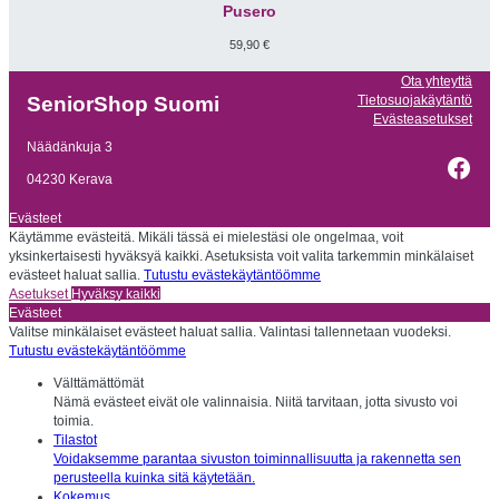
Pusero
59,90
€
Ota yhteyttä
Tietosuojakäytäntö
SeniorShop Suomi
Evästeasetukset
Näädänkuja 3
Fac
04230 Kerava
Evästeet
Käytämme evästeitä. Mikäli tässä ei mielestäsi ole ongelmaa, voit
yksinkertaisesti hyväksyä kaikki. Asetuksista voit valita tarkemmin minkälaiset
evästeet haluat sallia.
Tutustu evästekäytäntöömme
Asetukset
Hyväksy kaikki
Evästeet
Valitse minkälaiset evästeet haluat sallia. Valintasi tallennetaan vuodeksi.
Tutustu evästekäytäntöömme
Välttämättömät
Nämä evästeet eivät ole valinnaisia. Niitä tarvitaan, jotta sivusto voi
toimia.
Tilastot
Voidaksemme parantaa sivuston toiminnallisuutta ja rakennetta sen
perusteella kuinka sitä käytetään.
Kokemus