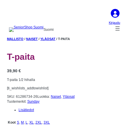
Kirjaudu
Suomi
MALLISTO
/
NAISET
/
YLÄOSAT
/ T-PAITA
T-paita
39,90
€
T-paita 1/2 hihalla
[ti_wishlists_addtowishlist]
SKU:
61286734-26
Luokka:
Naiset
, 
Yläosat
Tuotemerkit:
Sunday
Lisätiedot
S
,
M
,
L
,
XL
,
2XL
,
3XL
Koot