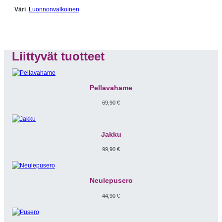
Luonnonvalkoinen
Väri
Liittyvät tuotteet
Pellavahame
69,90
€
Jakku
99,90
€
Neulepusero
44,90
€