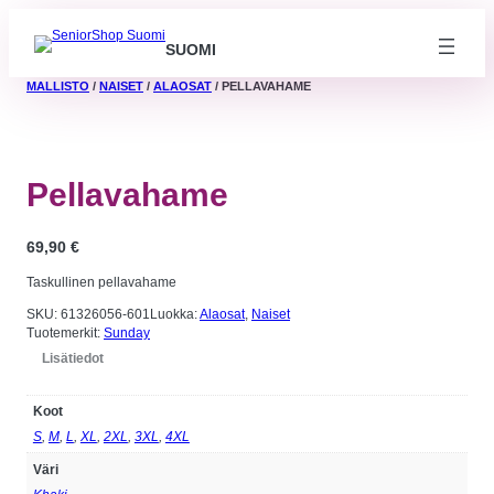
SUOMI
MALLISTO
/
NAISET
/
ALAOSAT
/ PELLAVAHAME
Pellavahame
69,90
€
Taskullinen pellavahame
SKU:
61326056-601
Luokka:
Alaosat
, 
Naiset
Tuotemerkit:
Sunday
Lisätiedot
Koot
Välttämättömät
Nämä evästeet
S
,
M
,
L
,
XL
,
2XL
,
3XL
,
4XL
eivät ole
valinnaisia. Niitä
Väri
tarvitaan, jotta
sivusto voi