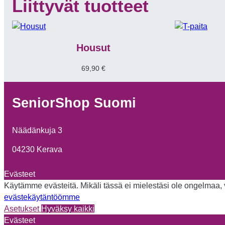
Liittyvät tuotteet
Housut
69,90
€
SeniorShop Suomi
Näädänkuja 3
04230 Kerava
Evästeet
Käytämme evästeitä. Mikäli tässä ei mielestäsi ole ongelmaa, vo
evästekäytäntöömme
Asetukset
Hyväksy kaikki
Evästeet