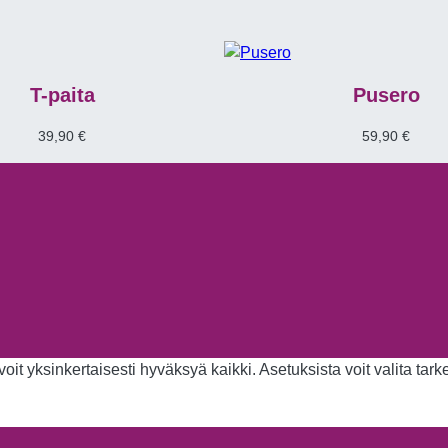
T-paita
Pusero
39,90
€
59,90
€
it yksinkertaisesti hyväksyä kaikki. Asetuksista voit valita tar