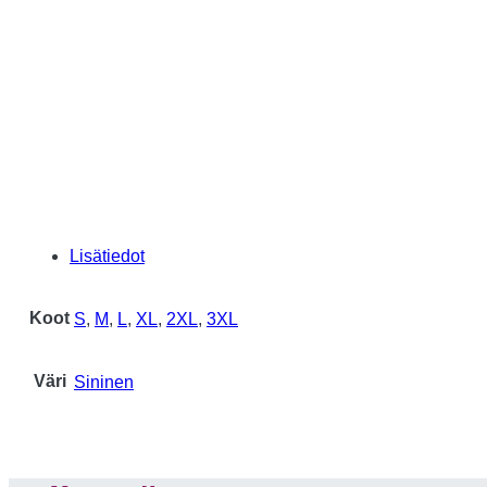
Lisätiedot
Koot
S
,
M
,
L
,
XL
,
2XL
,
3XL
Väri
Sininen