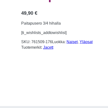
49,90
€
Paitapusero 3/4 hihalla
[ti_wishlists_addtowishlist]
SKU:
761509-176
Luokka:
Naiset
, 
Yläosat
Tuotemerkit:
Jacett