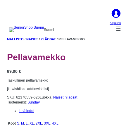
Kirjaudu
Suomi
MALLISTO
/
NAISET
/
YLÄOSAT
/ PELLAVAMEKKO
Pellavamekko
89,90
€
Taskullinen pellavamekko
[ti_wishlists_addtowishlist]
SKU:
62376559-626
Luokka:
Naiset
, 
Yläosat
Tuotemerkit:
Sunday
Lisätiedot
S
,
M
,
L
,
XL
,
2XL
,
3XL
,
4XL
Koot