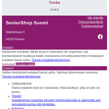
Tunika
79,90
€
Ota yhteyttä
Tietosuojakäytäntö
SeniorShop Suomi
Evästeasetukset
Näädänkuja 3
Fac
04230 Kerava
Evästeet
Käytämme evästeitä. Mikäli tässä ei mielestäsi ole ongelmaa, voit
yksinkertaisesti hyväksyä kaikki. Asetuksista voit valita tarkemmin minkälaiset
evästeet haluat sallia.
Tutustu evästekäytäntöömme
Asetukset
Hyväksy kaikki
Evästeet
Valitse minkälaiset evästeet haluat sallia. Valintasi tallennetaan vuodeksi.
Tutustu evästekäytäntöömme
Välttämättömät
Nämä evästeet eivät ole valinnaisia. Niitä tarvitaan, jotta sivusto voi
toimia.
Tilastot
Voidaksemme parantaa sivuston toiminnallisuutta ja rakennetta sen
perusteella kuinka sitä käytetään.
Kokemus