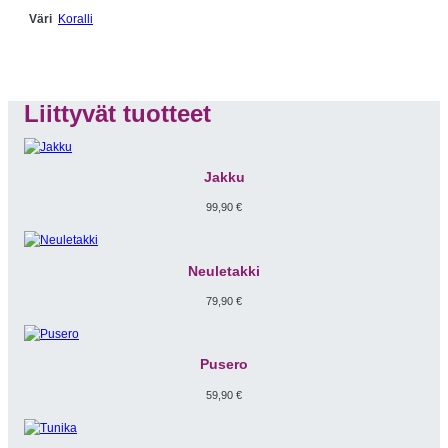
Koralli
Väri
Liittyvät tuotteet
Jakku
99,90
€
Neuletakki
79,90
€
Pusero
59,90
€