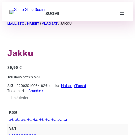
SUOMI
MALLISTO
/
NAISET
/
YLÄOSAT
/ JAKKU
Jakku
89,90
€
Joustava strechjakku
SKU:
22003010054-826
Luokka:
Naiset
, 
Yläosat
Tuotemerkit:
Brandtex
Lisätiedot
Koot
Välttämättömät
Nämä evästeet
34
,
36
,
38
,
40
,
42
,
44
,
46
,
48
,
50
,
52
eivät ole
valinnaisia. Niitä
Väri
tarvitaan, jotta
sivusto voi