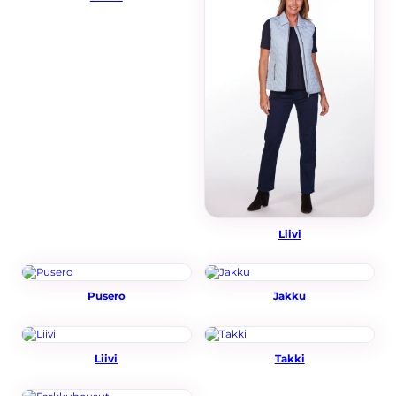
Markkinointi
Jos jaat huomiosi
ja toimesi
sivustollamme, on
todennäköisempää
että näet sinulle
räätälöityjä
sisältöjä ja
tarjouksia.
Liivi
Pusero
Jakku
Liivi
Takki