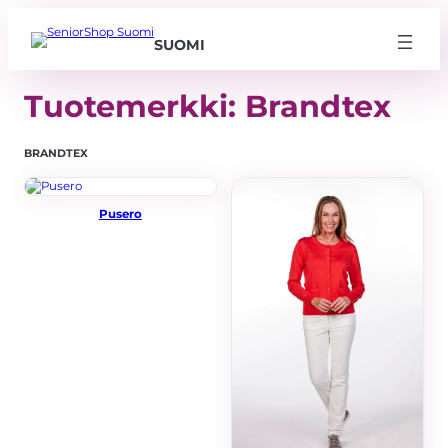
SUOMI
Tuotemerkki:
Brandtex
BRANDTEX
Pusero
Välttämättömät
Nämä evästeet
eivät ole
valinnaisia. Niitä
tarvitaan, jotta