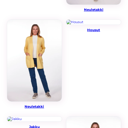
sivusto voi
toimia.
Neuletakki
Tilastot
Voidaksemme
Housut
parantaa
sivuston
toiminnallisuutta
ja rakennetta sen
perusteella
kuinka sitä
käytetään.
Kokemus
Jotta sivustomme
toimisi
mahdollisimman
hyvin vierailusi
aikana. Jos et salli
näitä evästeitä, osa
toiminnallisuudesta
ei tule olemaan
Neuletakki
käytettävissäsi
sivustolla.
Jakku