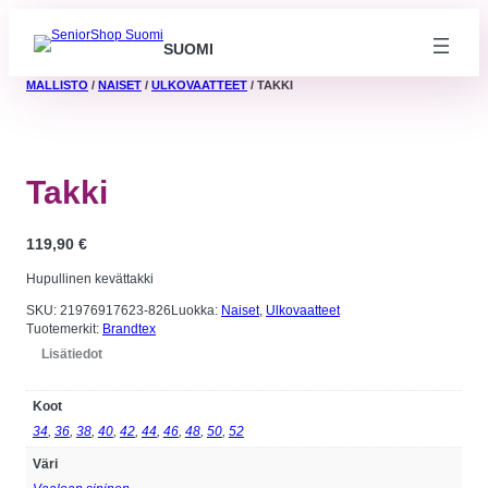
SUOMI
MALLISTO
/
NAISET
/
ULKOVAATTEET
/ TAKKI
Takki
119,90
€
Hupullinen kevättakki
SKU:
21976917623-826
Luokka:
Naiset
, 
Ulkovaatteet
Tuotemerkit:
Brandtex
Lisätiedot
Koot
Välttämättömät
Nämä evästeet
34
,
36
,
38
,
40
,
42
,
44
,
46
,
48
,
50
,
52
eivät ole
valinnaisia. Niitä
Väri
tarvitaan, jotta
sivusto voi