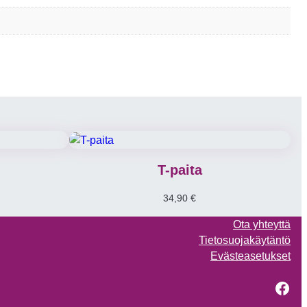
T-paita
34,90
€
Ota yhteyttä
Tietosuojakäytäntö
Evästeasetukset
Fac