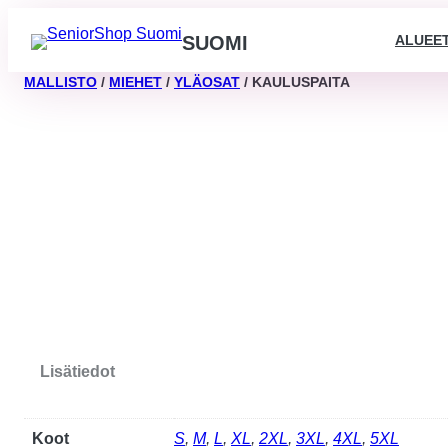
ALUEE
SUOMI
MALLISTO
/
MIEHET
/
YLÄOSAT
/ KAULUSPAITA
Lisätiedot
Koot
S
,
M
,
L
,
XL
,
2XL
,
3XL
,
4XL
,
5XL