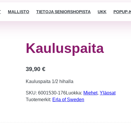
T
MALLISTO
TIETOJA SENIORSHOPISTA
UKK
POPUP-
Kauluspaita
39,90
€
Kauluspaita 1/2 hihalla
SKU:
6001530-176
Luokka:
Miehet
, 
Yläosat
Tuotemerkit:
Erla of Sweden