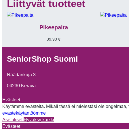
Liittyvät tuotteet
Pikeepaita
39,90
€
SeniorShop Suomi
Näädänkuja 3
04230 Kerava
Evästeet
Käytämme evästeitä. Mikäli tässä ei mielestäsi ole ongelmaa, vo
evästekäytäntöömme
Asetukset
Hyväksy kaikki
Evästeet