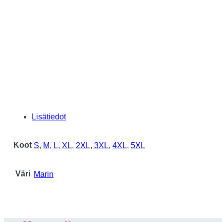
Lisätiedot
Koot
S
,
M
,
L
,
XL
,
2XL
,
3XL
,
4XL
,
5XL
Väri
Marin