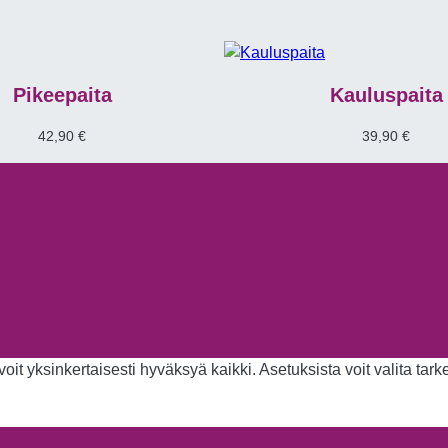
Pikeepaita
Kauluspaita
42,90
€
39,90
€
it yksinkertaisesti hyväksyä kaikki. Asetuksista voit valita tar