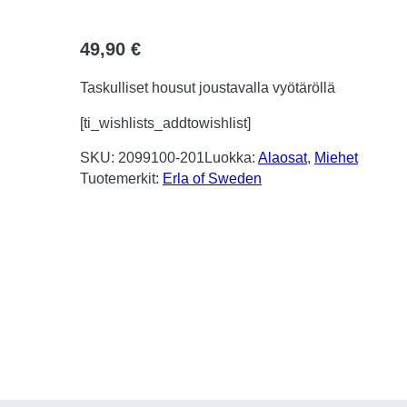
49,90
€
Taskulliset housut joustavalla vyötäröllä
[ti_wishlists_addtowishlist]
SKU:
2099100-201
Luokka:
Alaosat
, 
Miehet
Tuotemerkit:
Erla of Sweden