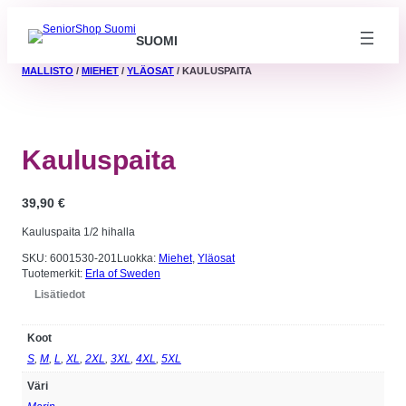
SUOMI
MALLISTO
/
MIEHET
/
YLÄOSAT
/ KAULUSPAITA
Kauluspaita
39,90
€
Kauluspaita 1/2 hihalla
SKU:
6001530-201
Luokka:
Miehet
, 
Yläosat
Tuotemerkit:
Erla of Sweden
Lisätiedot
Koot
Välttämättömät
Nämä evästeet
S
,
M
,
L
,
XL
,
2XL
,
3XL
,
4XL
,
5XL
eivät ole
valinnaisia. Niitä
Väri
tarvitaan, jotta
sivusto voi