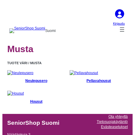
Kirjaudu
Suomi
Musta
TUOTE VÄRI / MUSTA
Neulepusero
Pellavahousut
Housut
Ota yhteyttä
Tietosuojakäytäntö
SeniorShop Suomi
Evästeasetukset
Näädänkuja 3