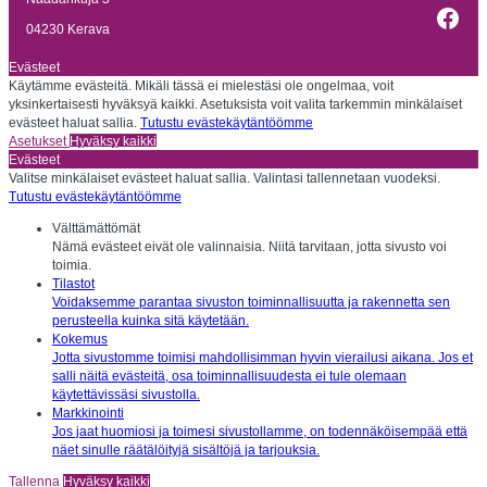
Fac
04230 Kerava
Evästeet
Käytämme evästeitä. Mikäli tässä ei mielestäsi ole ongelmaa, voit
yksinkertaisesti hyväksyä kaikki. Asetuksista voit valita tarkemmin minkälaiset
evästeet haluat sallia.
Tutustu evästekäytäntöömme
Asetukset
Hyväksy kaikki
Evästeet
Valitse minkälaiset evästeet haluat sallia. Valintasi tallennetaan vuodeksi.
Tutustu evästekäytäntöömme
Välttämättömät
Nämä evästeet eivät ole valinnaisia. Niitä tarvitaan, jotta sivusto voi
toimia.
Tilastot
Voidaksemme parantaa sivuston toiminnallisuutta ja rakennetta sen
perusteella kuinka sitä käytetään.
Kokemus
Jotta sivustomme toimisi mahdollisimman hyvin vierailusi aikana. Jos et
salli näitä evästeitä, osa toiminnallisuudesta ei tule olemaan
käytettävissäsi sivustolla.
Markkinointi
Jos jaat huomiosi ja toimesi sivustollamme, on todennäköisempää että
näet sinulle räätälöityjä sisältöjä ja tarjouksia.
Tallenna
Hyväksy kaikki