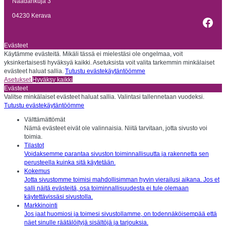
Näädänkuja 3
04230 Kerava
Fac
Evästeet
Käytämme evästeitä. Mikäli tässä ei mielestäsi ole ongelmaa, voit
yksinkertaisesti hyväksyä kaikki. Asetuksista voit valita tarkemmin minkälaiset
evästeet haluat sallia.
Tutustu evästekäytäntöömme
Asetukset
Hyväksy kaikki
Evästeet
Valitse minkälaiset evästeet haluat sallia. Valintasi tallennetaan vuodeksi.
Tutustu evästekäytäntöömme
Välttämättömät
Nämä evästeet eivät ole valinnaisia. Niitä tarvitaan, jotta sivusto voi
toimia.
Tilastot
Voidaksemme parantaa sivuston toiminnallisuutta ja rakennetta sen
perusteella kuinka sitä käytetään.
Kokemus
Jotta sivustomme toimisi mahdollisimman hyvin vierailusi aikana. Jos et
salli näitä evästeitä, osa toiminnallisuudesta ei tule olemaan
käytettävissäsi sivustolla.
Markkinointi
Jos jaat huomiosi ja toimesi sivustollamme, on todennäköisempää että
näet sinulle räätälöityjä sisältöjä ja tarjouksia.