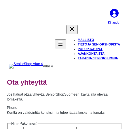
Siirry
sisältöön
Kirjaudu
MALLISTO
TIETOJA SENIORSHOPISTA
POPUP-KAUPAT
AJANKOHTAISTA
TAKAISIN SENIORSHOPIIN
Alue 4
Ota yhteyttä
Jos haluat ottaa yhteyttä SeniorShopSuomeen, käytä alla olevaa
lomaketta.
Phone
Kenttä on validointitarkoituksiin ja tulee jättää koskemattomaksi.
Nimi
(Pakollinen)