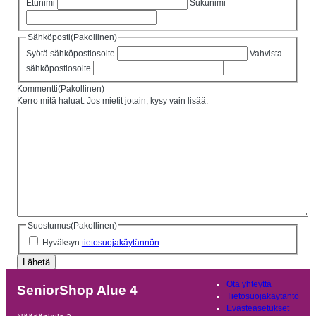
Etunimi
Sukunimi
Sähköposti
(Pakollinen)
Syötä sähköpostiosoite
Vahvista
sähköpostiosoite
Kommentti
(Pakollinen)
Kerro mitä haluat. Jos mietit jotain, kysy vain lisää.
Suostumus
(Pakollinen)
Hyväksyn
tietosuojakäytännön
.
Ota yhteyttä
SeniorShop Alue 4
Tietosuojakäytäntö
Evästeasetukset