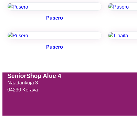
Pusero
Pusero
SeniorShop Alue 4
Näädänkuja 3
04230 Kerava