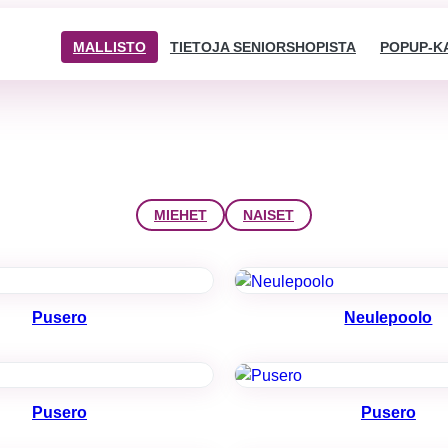
MALLISTO
TIETOJA SENIORSHOPISTA
POPUP-K
MIEHET
NAISET
Pusero
Neulepoolo
Välttämättömät
Pusero
Pusero
Nämä evästeet
eivät ole