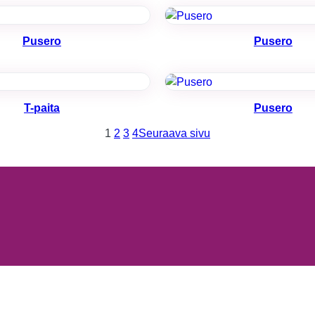
valinnaisia. Niitä
tarvitaan, jotta
sivusto voi
Pusero
Pusero
toimia.
Tilastot
T-paita
Pusero
Voidaksemme
parantaa
1
2
3
4
Seuraava sivu
sivuston
toiminnallisuutta
ja rakennetta
sen perusteella
kuinka sitä
käytetään.
Kokemus
Jotta sivustomme
toimisi
mahdollisimman
hyvin vierailusi
aikana. Jos et salli