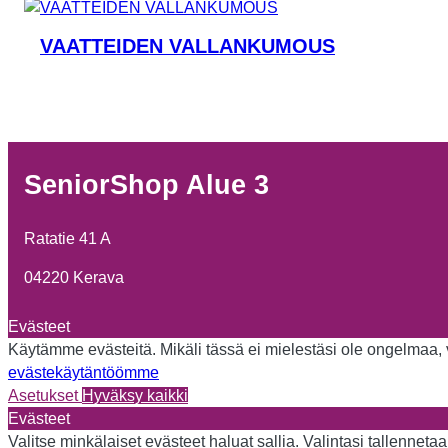
VAATTEIDEN VALLANKUMOUS
SeniorShop Alue 3
Ratatie 41 A
04220 Kerava
Evästeet
Käytämme evästeitä. Mikäli tässä ei mielestäsi ole ongelmaa, vo
evästekäytäntöömme
Asetukset
Hyväksy kaikki
Evästeet
Valitse minkälaiset evästeet haluat sallia. Valintasi tallennet