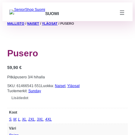
SUOMI
MALLISTO
/
NAISET
/
YLÄOSAT
/ PUSERO
Pusero
59,90
€
Pitkäpusero 3/4 hihalla
SKU:
61466541-551
Luokka:
Naiset
, 
Yläosat
Tuotemerkit:
Sunday
Lisätiedot
Koot
Välttämättömät
Nämä evästeet
S
,
M
,
L
,
XL
,
2XL
,
3XL
,
4XL
eivät ole
valinnaisia. Niitä
Väri
tarvitaan, jotta
sivusto voi