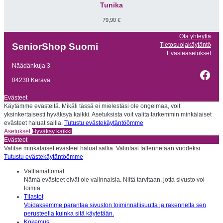
Tunika
79,90
€
Ota yhteyttä
Tietosuojakäytäntö
SeniorShop Suomi
Evästeasetukset
Näädänkuja 3
Fac
04230 Kerava
Evästeet
Käytämme evästeitä. Mikäli tässä ei mielestäsi ole ongelmaa, voit
yksinkertaisesti hyväksyä kaikki. Asetuksista voit valita tarkemmin minkälaiset
evästeet haluat sallia.
Tutustu evästekäytäntöömme
Asetukset
Hyväksy kaikki
Evästeet
Valitse minkälaiset evästeet haluat sallia. Valintasi tallennetaan vuodeksi.
Tutustu evästekäytäntöömme
Välttämättömät
Nämä evästeet eivät ole valinnaisia. Niitä tarvitaan, jotta sivusto voi
toimia.
Tilastot
Voidaksemme parantaa sivuston toiminnallisuutta ja rakennetta sen
perusteella kuinka sitä käytetään.
Kokemus