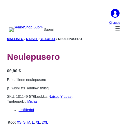
Kirjaudu
Suomi
MALLISTO
/
NAISET
/
YLÄOSAT
/ NEULEPUSERO
Neulepusero
69,90
€
Raidallinen neulepusero
[ti_wishlists_addtowishlist]
SKU:
181149-576
Luokka:
Naiset
, 
Yläosat
Tuotemerkit:
Micha
Lisätiedot
XS
,
S
,
M
,
L
,
XL
,
2XL
Koot