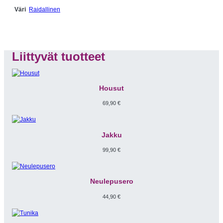
Raidallinen
Väri
Liittyvät tuotteet
Housut
69,90
€
Jakku
99,90
€
Neulepusero
44,90
€