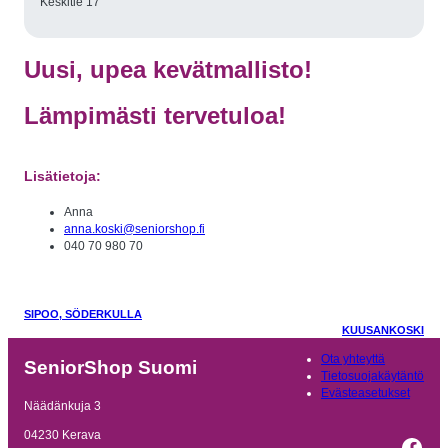
Keskitie 17
Uusi, upea kevätmallisto!
Lämpimästi tervetuloa!
Lisätietoja:
Anna
anna.koski@seniorshop.fi
040 70 980 70
SIPOO, SÖDERKULLA
KUUSANKOSKI
Ota yhteyttä
SeniorShop Suomi
Tietosuojakäytäntö
Evästeasetukset
Näädänkuja 3
04230 Kerava
Fac