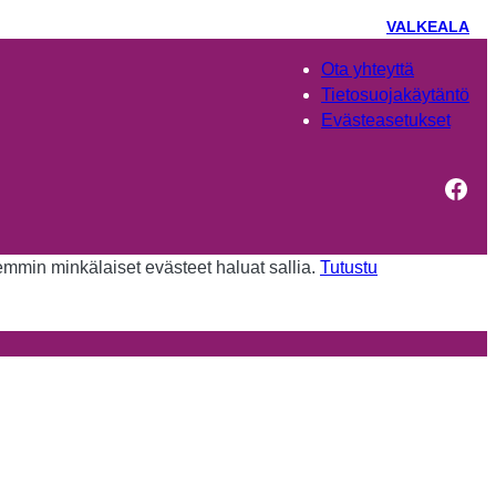
VALKEALA
Ota yhteyttä
Tietosuojakäytäntö
Evästeasetukset
Fac
kemmin minkälaiset evästeet haluat sallia.
Tutustu