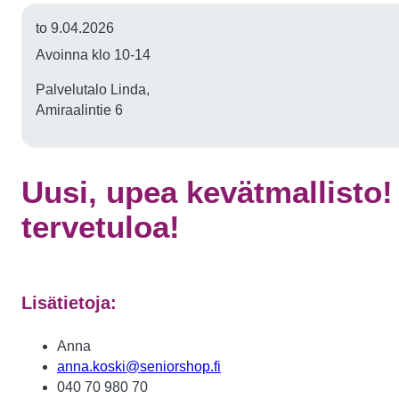
to 9.04.2026
Avoinna klo 10-14
Palvelutalo Linda,
Amiraalintie 6
Uusi, upea kevätmallisto
tervetuloa!
Lisätietoja:
Anna
anna.koski@seniorshop.fi
040 70 980 70