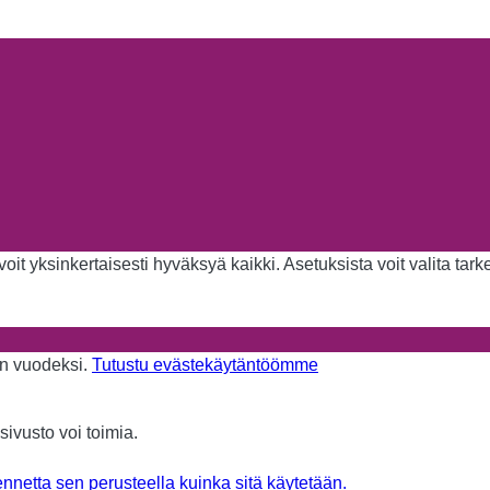
it yksinkertaisesti hyväksyä kaikki. Asetuksista voit valita tar
aan vuodeksi.
Tutustu evästekäytäntöömme
sivusto voi toimia.
nnetta sen perusteella kuinka sitä käytetään.