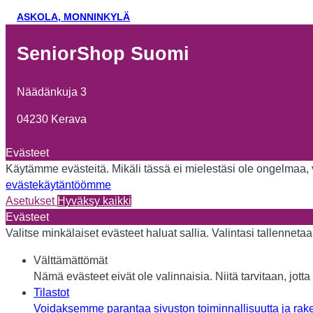
ASKOLA, MONNINKYLÄ
SeniorShop Suomi
Näädänkuja 3
04230 Kerava
Evästeet
Käytämme evästeitä. Mikäli tässä ei mielestäsi ole ongelmaa, vo
evästekäytäntöömme
Asetukset
Hyväksy kaikki
Evästeet
Valitse minkälaiset evästeet haluat sallia. Valintasi tallennet
Välttämättömät
Nämä evästeet eivät ole valinnaisia. Niitä tarvitaan, jotta 
Tilastot
Voidaksemme parantaa sivuston toiminnallisuutta ja rake