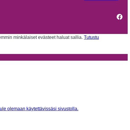
Fac
kemmin minkälaiset evästeet haluat sallia.
Tutustu
tule olemaan käytettävissäsi sivustolla.