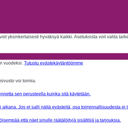
it yksinkertaisesti hyväksyä kaikki. Asetuksista voit valita tar
aan vuodeksi.
Tutustu evästekäytäntöömme
sivusto voi toimia.
nnetta sen perusteella kuinka sitä käytetään.
aikana. Jos et salli näitä evästeitä, osa toiminnallisuudesta ei 
sempää että näet sinulle räätälöityjä sisältöjä ja tarjouksia.