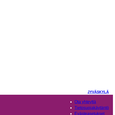
JYVÄSKYLÄ
Ota yhteyttä
Tietosuojakäytäntö
Evästeasetukset