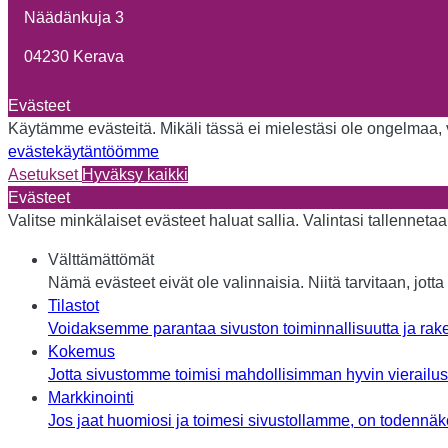
Näädänkuja 3
04230 Kerava
Evästeet
Käytämme evästeitä. Mikäli tässä ei mielestäsi ole ongelmaa, vo
evästekäytäntöömme
Asetukset
Hyväksy kaikki
Evästeet
Valitse minkälaiset evästeet haluat sallia. Valintasi tallennet
Välttämättömät
Nämä evästeet eivät ole valinnaisia. Niitä tarvitaan, jotta 
Tilastot
Voidaksemme parantaa sivuston toiminnallisuutta ja rake
Kokemus
Jotta sivustomme toimisi mahdollisimman hyvin vierailusi 
Markkinointi
Jos jaat huomiosi ja toimesi sivustollamme, on todennäköi