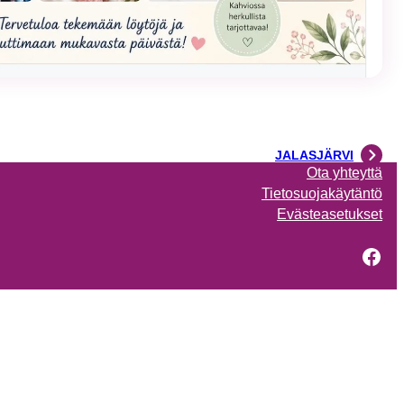
JALASJÄRVI
Ota yhteyttä
Tietosuojakäytäntö
Evästeasetukset
Fac