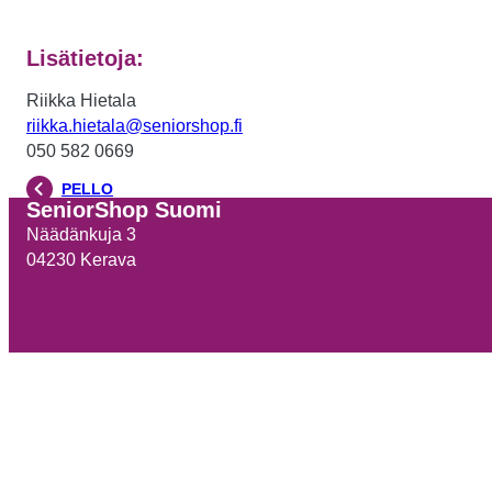
Lisätietoja:
Riikka Hietala
riikka.hietala@seniorshop.fi
050 582 0669
PELLO
SeniorShop Suomi
Näädänkuja 3
04230 Kerava