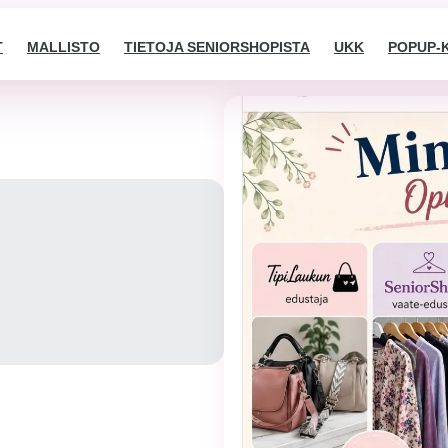
T
MALLISTO
TIETOJA SENIORSHOPISTA
UKK
POPUP-
Välttämättömät
Nämä evästeet
eivät ole