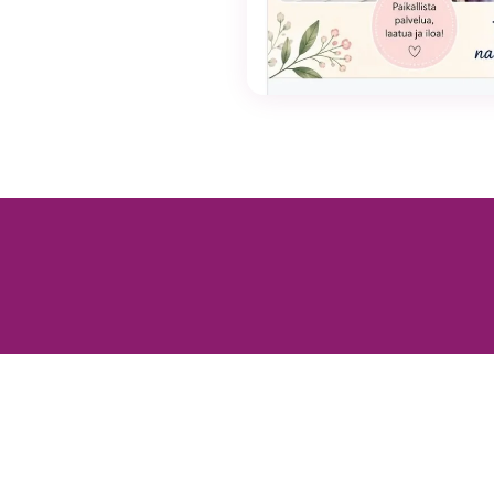
valinnaisia. Niitä
tarvitaan, jotta
sivusto voi
toimia.
Tilastot
Voidaksemme
parantaa
sivuston
toiminnallisuutta
ja rakennetta
sen perusteella
kuinka sitä
käytetään.
Kokemus
Jotta sivustomme
toimisi
mahdollisimman
hyvin vierailusi
aikana. Jos et salli