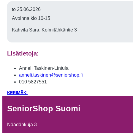
to 25.06.2026
Avoinna klo 10-15
Kahvila Sara, Kolmitähkäntie 3
Lisätietoja:
Anneli Taskinen-Lintula
anneli.taskinen@seniorshop.fi
010 5827551
KERIMÄKI
SeniorShop Suomi
Näädänkuja 3