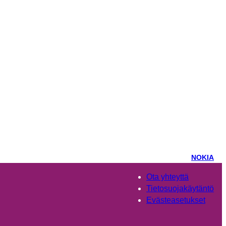
NOKIA
Ota yhteyttä
Tietosuojakäytäntö
Evästeasetukset