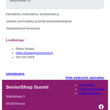
Maununkatu 10
Kahvittelua, keskustelua, kohtaamisia ja
samalla voit ihastella ja tehdä kesävaateostoksia!
Sydämellisesti tervetuloa!
Lisätietoja:
Riikka Hietala
riikka.hietala@seniorshop.fi
050 582 0669
SAVONRANTA
PORI, KESKUSTA, ISOKARHU
Ota yhteyttä
SeniorShop Suomi
Tietosuojakäytäntö
Evästeasetukset
Näädänkuja 3
04230 Kerava
Fac