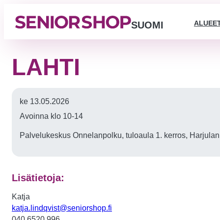
ALUEE
SUOMI
LAHTI
ke 13.05.2026
Avoinna klo 10-14
Palvelukeskus Onnelanpolku, tuloaula 1. kerros, Harjulank
Lisätietoja:
Katja
katja.lindqvist@seniorshop.fi
040 6520 996