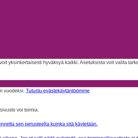
it yksinkertaisesti hyväksyä kaikki. Asetuksista voit valita tar
aan vuodeksi.
Tutustu evästekäytäntöömme
sivusto voi toimia.
nnetta sen perusteella kuinka sitä käytetään.