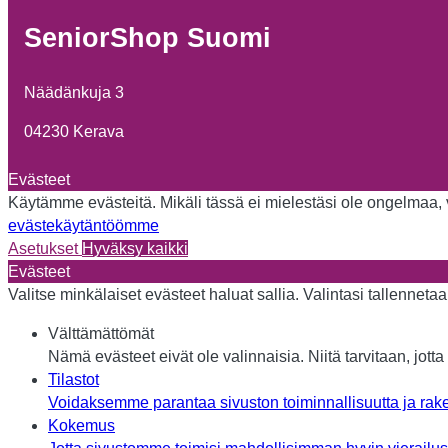
SeniorShop Suomi
Näädänkuja 3
04230 Kerava
Evästeet
Käytämme evästeitä. Mikäli tässä ei mielestäsi ole ongelmaa, vo
evästekäytäntöömme
Asetukset
Hyväksy kaikki
Evästeet
Valitse minkälaiset evästeet haluat sallia. Valintasi tallennet
Välttämättömät
Nämä evästeet eivät ole valinnaisia. Niitä tarvitaan, jotta 
Tilastot
Voidaksemme parantaa sivuston toiminnallisuutta ja rake
Kokemus