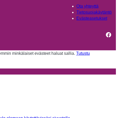
Ota yhteyttä
Tietosuojakäytäntö
Evästeasetukset
Fac
kemmin minkälaiset evästeet haluat sallia.
Tutustu