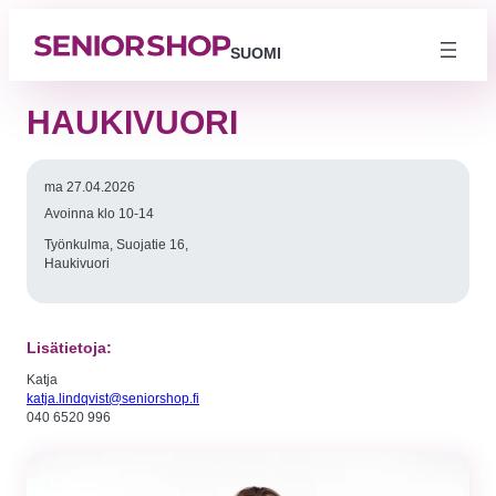
SUOMI
HAUKIVUORI
ma 27.04.2026
Avoinna klo 10-14
Työnkulma, Suojatie 16,
Haukivuori
Lisätietoja:
Välttämättömät
Katja
Nämä evästeet
katja.lindqvist@seniorshop.fi
eivät ole
040 6520 996
valinnaisia. Niitä
tarvitaan, jotta
sivusto voi
toimia.