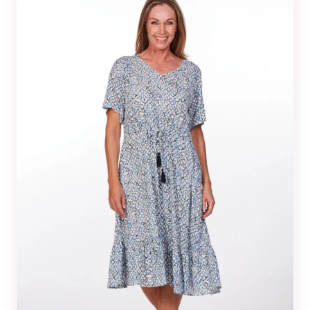
Tilastot
Voidaksemme
parantaa
sivuston
toiminnallisuutta
ja rakennetta
sen perusteella
kuinka sitä
käytetään.
Kokemus
Jotta sivustomme
toimisi
mahdollisimman
hyvin vierailusi
aikana. Jos et salli
näitä evästeitä,
osa
toiminnallisuudesta
ei tule olemaan
käytettävissäsi
sivustolla.
Markkinointi
Jos jaat huomiosi
ja toimesi
sivustollamme, on