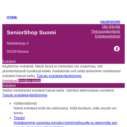
OTAVA
HAUKIVUORI
Ota yhteyttä
Tietosuojakäytäntö
SeniorShop Suomi
Evästeasetukset
Näädänkuja 3
Fac
04230 Kerava
Evästeet
Käytämme evästeitä. Mikäli tässä ei mielestäsi ole ongelmaa, voit
yksinkertaisesti hyväksyä kaikki. Asetuksista voit valita tarkemmin minkälaiset
evästeet haluat sallia.
Tutustu evästekäytäntöömme
Asetukset
Hyväksy kaikki
Evästeet
Valitse minkälaiset evästeet haluat sallia. Valintasi tallennetaan vuodeksi.
Tutustu evästekäytäntöömme
Välttämättömät
Nämä evästeet eivät ole valinnaisia. Niitä tarvitaan, jotta sivusto voi
toimia.
Tilastot
Voidaksemme parantaa sivuston toiminnallisuutta ja rakennetta sen