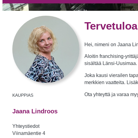
Tervetuloa
Hei, nimeni on Jaana Li
Aloitin franchising-yri
sisältää Länsi-Uusimaa.
Joka kausi vierailen tap
merkkien vaatteita. Lisä
Ota yhteyttä ja varaa m
KAUPPIAS
Jaana Lindroos
Yhteystiedot
Viinamäentie 4