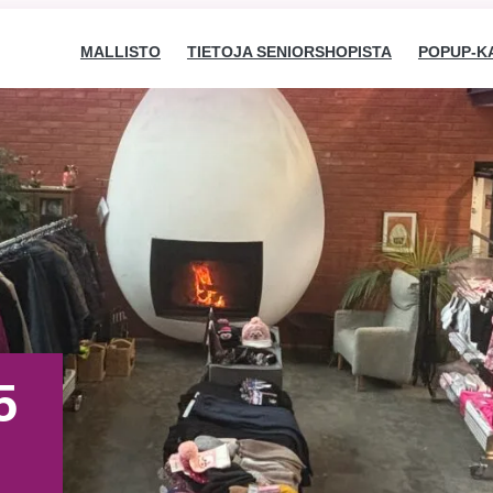
MALLISTO
TIETOJA SENIORSHOPISTA
POPUP-K
5
Välttämättömät
Nämä evästeet
eivät ole