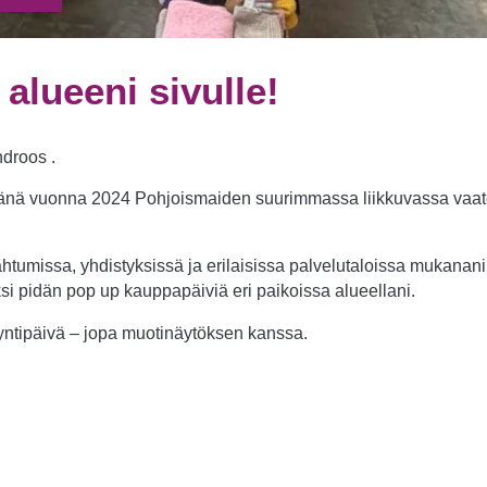
valinnaisia. Niitä
tarvitaan, jotta
sivusto voi
toimia.
 alueeni sivulle!
Tilastot
ndroos .
Voidaksemme
parantaa
ttäjänä vuonna 2024 Pohjoismaiden suurimmassa liikkuvassa vaa
sivuston
toiminnallisuutta
ja rakennetta
ahtumissa, yhdistyksissä ja erilaisissa palvelutaloissa mukanan
sen perusteella
kuinka sitä
ksi pidän pop up kauppapäiviä eri paikoissa alueellani.
käytetään.
yyntipäivä – jopa muotinäytöksen kanssa.
Kokemus
Jotta sivustomme
toimisi
mahdollisimman
hyvin vierailusi
aikana. Jos et salli