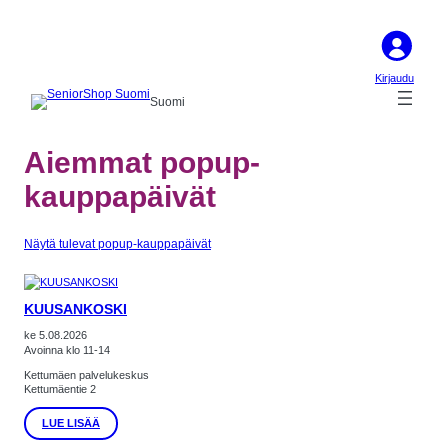
Siirry
sisältöön
Kirjaudu
Suomi
Aiemmat popup-
kauppapäivät
Näytä tulevat popup-kauppapäivät
KUUSANKOSKI
ke 5.08.2026
Avoinna klo 11-14
Kettumäen palvelukeskus
Kettumäentie 2
:
LUE LISÄÄ
KUUSANKOSKI