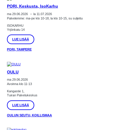
PORI, Keskusta, IsoKarhu
ma 29.06.2026
–
la 11.07.2026
Palvelemme: ma-pe klo 10-18, la klo 10-15, su suljettu
ISOKARHU
Yrjönkatu 14
:
LUE LISÄÄ
PORI,
KESKUSTA,
PORI, TAMPERE
ISOKARHU
OULU
ma 29.06.2026
Avoinna klo 11-13
Kangastie 1,
Tuiran Palvelukeskus
:
LUE LISÄÄ
OULU
OULUN SEUTU, KOILLISMAA