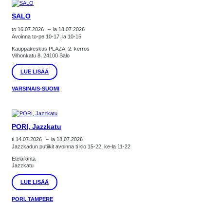
SALO
to 16.07.2026
–
la 18.07.2026
Avoinna to-pe 10-17, la 10-15
Kauppakeskus PLAZA, 2. kerros
Vilhonkatu 8, 24100 Salo
:
LUE LISÄÄ
SALO
VARSINAIS-SUOMI
PORI, Jazzkatu
ti 14.07.2026
–
la 18.07.2026
Jazzkadun putiikit avoinna ti klo 15-22, ke-la 11-22
Eteläranta
Jazzkatu
:
LUE LISÄÄ
PORI,
JAZZKATU
PORI, TAMPERE