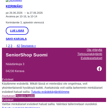
KERIMÄKI
pe 26.06.2026
–
la 27.06.2026
Avoinna pe 10-16, la 10-14
Kerimäentie 3, apteekin vieressä
:
LUE LISÄÄ
KERIMÄKI
SAVO-KARJALA
1
2
3
…
42
Seuraava »
Ota yhteyttä
Tietosuojakäytäntö
SeniorShop Suomi
Evästeasetukset
Näädänkuja 3
Fac
04230 Kerava
Evästeet
Käytämme evästeitä. Mikäli tässä ei mielestäsi ole ongelmaa, voit
yksinkertaisesti hyväksyä kaikki. Asetuksista voit valita tarkemmin minkälaiset
evästeet haluat sallia.
Tutustu evästekäytäntöömme
Asetukset
Hyväksy kaikki
Evästeet
Valitse minkälaiset evästeet haluat sallia. Valintasi tallennetaan vuodeksi.