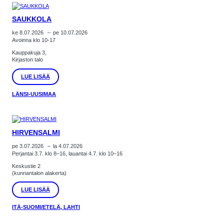
SAUKKOLA
ke 8.07.2026
–
pe 10.07.2026
Avoinna klo 10-17
Kauppakuja 3,
Kirjaston talo
:
LUE LISÄÄ
SAUKKOLA
LÄNSI-UUSIMAA
HIRVENSALMI
pe 3.07.2026
–
la 4.07.2026
Perjantai 3.7. klo 8–16, lauantai 4.7. klo 10–16
Keskustie 2
(kunnantalon alakerta)
:
LUE LISÄÄ
HIRVENSALMI
ITÄ-SUOMI/ETELÄ, LAHTI