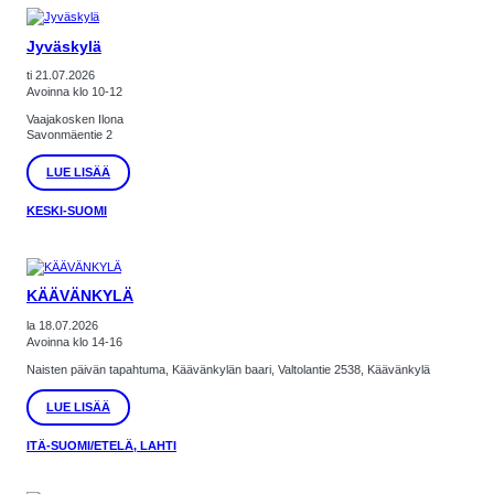
Jyväskylä
ti 21.07.2026
Avoinna klo 10-12
Vaajakosken Ilona
Savonmäentie 2
:
LUE LISÄÄ
JYVÄSKYLÄ
KESKI-SUOMI
KÄÄVÄNKYLÄ
la 18.07.2026
Avoinna klo 14-16
Naisten päivän tapahtuma, Käävänkylän baari, Valtolantie 2538, Käävänkylä
:
LUE LISÄÄ
KÄÄVÄNKYLÄ
ITÄ-SUOMI/ETELÄ, LAHTI