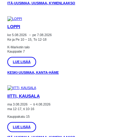
ITÄ-UUSIMAA, UUSIMAA, KYMENLAAKSO
LOPPI
ke 5.08.2026
–
pe 7.08.2026
Ke ja Pe 10 – 15, To 12-18
K-Marketin talo
Kauppatie 7
:
LUE LISÄÄ
LOPPI
KESKI-UUSIMAA, KANTA-HÄME
IITTI, KAUSALA
ma 3.08.2026
–
ti 4.08.2026
ma 12-17, ti 10-16
Kauppakatu 15
:
LUE LISÄÄ
IITTI,
KAUSALA