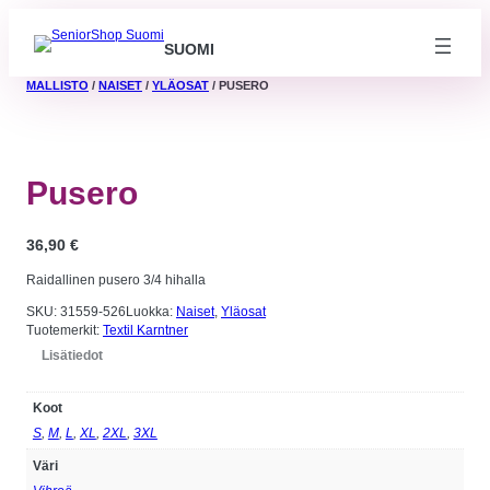
SUOMI
MALLISTO
/
NAISET
/
YLÄOSAT
/ PUSERO
Pusero
36,90
€
Raidallinen pusero 3/4 hihalla
SKU:
31559-526
Luokka:
Naiset
, 
Yläosat
Tuotemerkit:
Textil Karntner
Lisätiedot
Koot
Välttämättömät
Nämä evästeet
S
,
M
,
L
,
XL
,
2XL
,
3XL
eivät ole
valinnaisia. Niitä
Väri
tarvitaan, jotta
sivusto voi