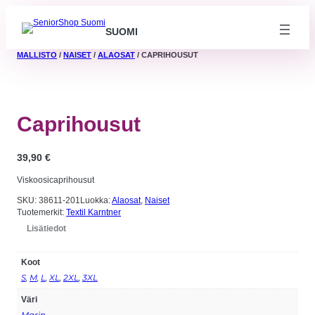
SUOMI
MALLISTO
/
NAISET
/
ALAOSAT
/ CAPRIHOUSUT
Caprihousut
39,90
€
Viskoosicaprihousut
SKU:
38611-201
Luokka:
Alaosat
, 
Naiset
Tuotemerkit:
Textil Karntner
Lisätiedot
Koot
Välttämättömät
Nämä evästeet
S
,
M
,
L
,
XL
,
2XL
,
3XL
eivät ole
valinnaisia. Niitä
Väri
tarvitaan, jotta
sivusto voi
Marin