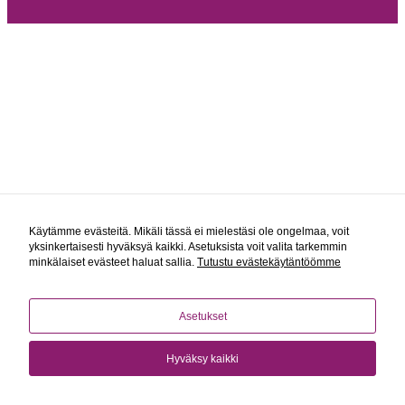
Tilastot
Voidaksemme
parantaa
sivuston
toiminnallisuutta
ja rakennetta
sen perusteella
kuinka sitä
käytetään.
Kokemus
Jotta sivustomme
toimisi
mahdollisimman
hyvin vierailusi
Käytämme evästeitä. Mikäli tässä ei mielestäsi ole ongelmaa, voit
aikana. Jos et salli
yksinkertaisesti hyväksyä kaikki. Asetuksista voit valita tarkemmin
näitä evästeitä,
minkälaiset evästeet haluat sallia.
Tutustu evästekäytäntöömme
osa
toiminnallisuudesta
ei tule olemaan
käytettävissäsi
sivustolla.
Asetukset
Hyväksy kaikki
Markkinointi
Jos jaat huomiosi
ja toimesi
sivustollamme, on