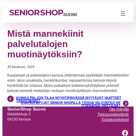
SUOMI
Mistä mannekiinit
palvelutalojen
muotinäytöksiin?
30 lokakuun, 2024
Kauppiaan ja palvelutalon kanssa yhteistyössä pyydetään mannekiineiksi
esim. talon asukkaita, henkilökuntaa, vapaaehtoisia talossa käyviä
henkilöitä tai omaisia. Myös paikalliset eläkeläisyhdistyksen jäsenet
tulevat monesti mielellään mukaan muotinäytöksiin mannekiineiksi.
KUINKA PALJON TILAA MYYNTIPÄIVÄSSÄ MYYTÄVÄT VAATTEET
TARVITSEVAT?
OVATKO MYYJÄT SENIOR SHOPILLA TÖISSÄ VAI OVATKO HE
Välttämättömät
ITSENÄISIÄ YRITTÄJIÄ?
Nämä evästeet
SeniorShop Suomi
Ota yhteyttä
eivät ole
Näädänkuja 3
Tietosuojakäytäntö
valinnaisia. Niitä
tarvitaan, jotta
04230 Kerava
Evästeasetukset
sivusto voi
toimia.
Fac