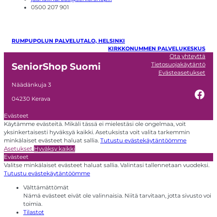
0500 207 901
RUMPUPOLUN PALVELUTALO, HELSINKI
KIRKKONUMMEN PALVELUKESKUS
Ota yhteyttä
Tietosuojakäytäntö
SeniorShop Suomi
Evästeasetukset
Näädänkuja 3
Fac
04230 Kerava
Evästeet
Käytämme evästeitä. Mikäli tässä ei mielestäsi ole ongelmaa, voit
yksinkertaisesti hyväksyä kaikki. Asetuksista voit valita tarkemmin
minkälaiset evästeet haluat sallia.
Tutustu evästekäytäntöömme
Asetukset
Hyväksy kaikki
Evästeet
Valitse minkälaiset evästeet haluat sallia. Valintasi tallennetaan vuodeksi.
Tutustu evästekäytäntöömme
Välttämättömät
Nämä evästeet eivät ole valinnaisia. Niitä tarvitaan, jotta sivusto voi
toimia.
Tilastot