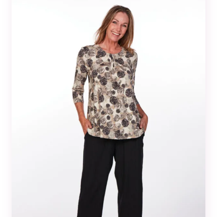
Tilastot
Voidaksemme
parantaa
sivuston
toiminnallisuutta
ja rakennetta sen
perusteella
kuinka sitä
käytetään.
Kokemus
Jotta sivustomme
toimisi
mahdollisimman
hyvin vierailusi
aikana. Jos et salli
näitä evästeitä, osa
toiminnallisuudesta
ei tule olemaan
käytettävissäsi
sivustolla.
Markkinointi
Jos jaat huomiosi
ja toimesi