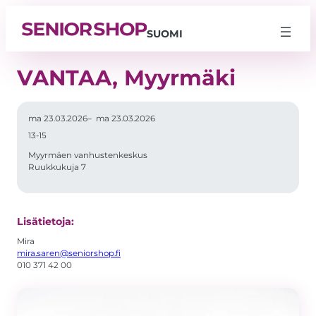
SUOMI
VANTAA, Myyrmäki
ma 23.03.2026
–
ma 23.03.2026
13-15
Myyrmäen vanhustenkeskus
Ruukkukuja 7
Lisätietoja:
Välttämättömät
Mira
Nämä evästeet
mira.saren@seniorshop.fi
eivät ole
010 371 42 00
valinnaisia. Niitä
tarvitaan, jotta
sivusto voi
toimia.