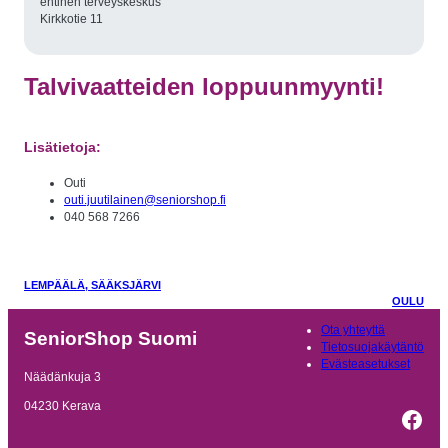
entinen terveyskeskus
Kirkkotie 11
Talvivaatteiden loppuunmyynti!
Lisätietoja:
Outi
outi.juutilainen@seniorshop.fi
040 568 7266
LEMPÄÄLÄ, SÄÄKSJÄRVI
OULU
Ota yhteyttä
SeniorShop Suomi
Tietosuojakäytäntö
Evästeasetukset
Näädänkuja 3
04230 Kerava
Fac