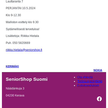
Lauttaranta 7
PERJANTAI 10.5.2024
Klo 9-12.30
Malliston esittely klo 9.30
Sydämellisesti tervetuloa!
Lisätietoja: Riikka Hietala
Puh. 050 5820669
riikka.hietala@seniorshop.fi
KERIMÄKI
NOKIA
Ota yhteyttä
SeniorShop Suomi
Tietosuojakäytäntö
Evästeasetukset
Näädänkuja 3
04230 Kerava
Fac