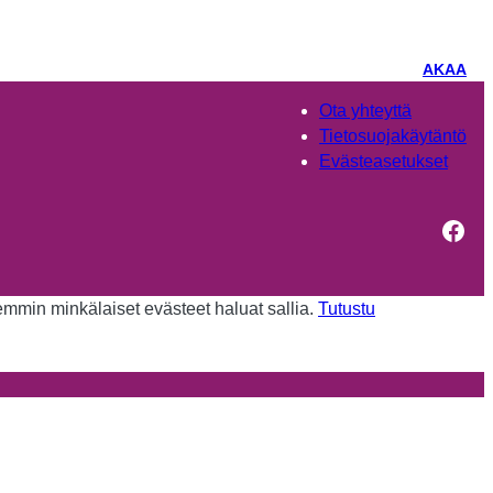
AKAA
Ota yhteyttä
Tietosuojakäytäntö
Evästeasetukset
Fac
kemmin minkälaiset evästeet haluat sallia.
Tutustu