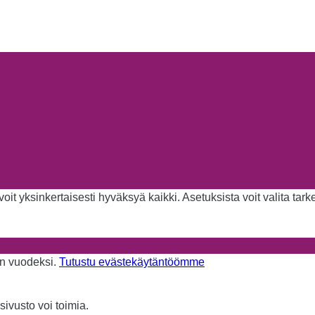
it yksinkertaisesti hyväksyä kaikki. Asetuksista voit valita tar
aan vuodeksi.
Tutustu evästekäytäntöömme
sivusto voi toimia.