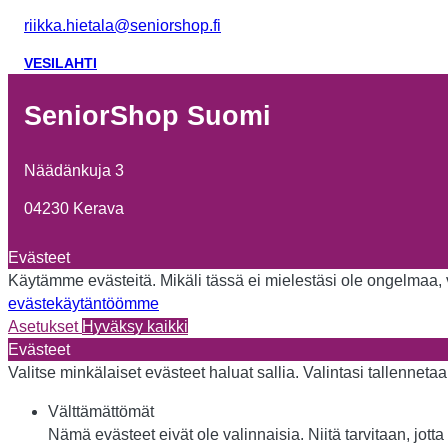
riikka.hietala@seniorshop.fi
VESILAHTI
SeniorShop Suomi
Näädänkuja 3
04230 Kerava
Evästeet
Käytämme evästeitä. Mikäli tässä ei mielestäsi ole ongelmaa, vo
evästekäytäntöömme
Asetukset
Hyväksy kaikki
Evästeet
Valitse minkälaiset evästeet haluat sallia. Valintasi tallennet
Välttämättömät
Nämä evästeet eivät ole valinnaisia. Niitä tarvitaan, jotta 