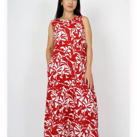
Tilastot
Voidaksemme
parantaa
sivuston
toiminnallisuutta
ja rakennetta
sen perusteella
kuinka sitä
käytetään.
Kokemus
Jotta sivustomme
toimisi
mahdollisimman
hyvin vierailusi
aikana. Jos et salli
näitä evästeitä,
osa
toiminnallisuudesta
ei tule olemaan
käytettävissäsi
sivustolla.
Markkinointi
Jos jaat huomiosi
ja toimesi
sivustollamme, on