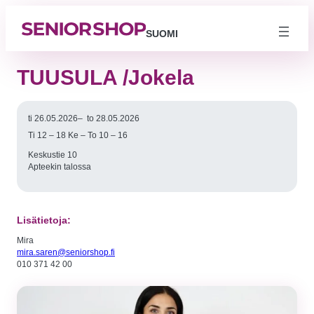
SUOMI
TUUSULA /Jokela
ti 26.05.2026
–
to 28.05.2026
Ti 12 – 18 Ke – To 10 – 16
Keskustie 10
Apteekin talossa
Lisätietoja:
Välttämättömät
Mira
Nämä evästeet
mira.saren@seniorshop.fi
eivät ole
010 371 42 00
valinnaisia. Niitä
tarvitaan, jotta
sivusto voi
toimia.