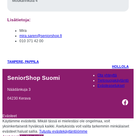
Moukarinkula 4
Lisätietoja:
Mira
mira.saren@seniorshop.fi
010 371 42 00
TAMPERE, PAPPILA
HOLLOLA
Ota yhteyttä
SeniorShop Suomi
Tietosuojakäytäntö
Evästeasetukset
Näädänkuja 3
04230 Kerava
Fac
Evästeet
Käytämme evästeitä. Mikäli tässä ei mielestäsi ole ongelmaa, voit
yksinkertaisesti hyväksyä kaikki. Asetuksista voit valita tarkemmin minkälaiset
evästeet haluat sallia.
Tutustu evästekäytäntöömme