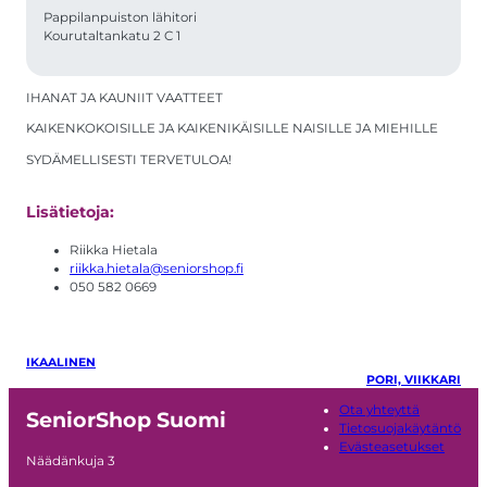
Pappilanpuiston lähitori
Kourutaltankatu 2 C 1
IHANAT JA KAUNIIT VAATTEET
KAIKENKOKOISILLE JA KAIKENIKÄISILLE NAISILLE JA MIEHILLE
SYDÄMELLISESTI TERVETULOA!
Lisätietoja:
Riikka Hietala
riikka.hietala@seniorshop.fi
050 582 0669
IKAALINEN
PORI, VIIKKARI
Ota yhteyttä
SeniorShop Suomi
Tietosuojakäytäntö
Evästeasetukset
Näädänkuja 3