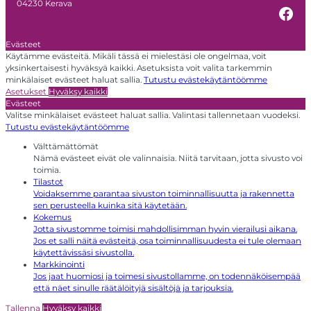
04230 Kerava
Fac
Evästeet
Käytämme evästeitä. Mikäli tässä ei mielestäsi ole ongelmaa, voit
yksinkertaisesti hyväksyä kaikki. Asetuksista voit valita tarkemmin
minkälaiset evästeet haluat sallia.
Tutustu evästekäytäntöömme
Asetukset
Hyväksy kaikki
Evästeet
Valitse minkälaiset evästeet haluat sallia. Valintasi tallennetaan vuodeksi.
Tutustu evästekäytäntöömme
Välttämättömät
Nämä evästeet eivät ole valinnaisia. Niitä tarvitaan, jotta sivusto voi
toimia.
Tilastot
Voidaksemme parantaa sivuston toiminnallisuutta ja rakennetta
sen perusteella kuinka sitä käytetään.
Kokemus
Jotta sivustomme toimisi mahdollisimman hyvin vierailusi aikana.
Jos et salli näitä evästeitä, osa toiminnallisuudesta ei tule olemaan
käytettävissäsi sivustolla.
Markkinointi
Jos jaat huomiosi ja toimesi sivustollamme, on todennäköisempää
että näet sinulle räätälöityjä sisältöjä ja tarjouksia.
Tallenna
Hyväksy kaikki