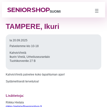
SUOMI
TAMPERE, Ikuri
la 20.09.2025
Palvelemme klo 10-18
KahvioVirelä
Ikurin Virelä, Urheiluseurantalo
Tuohikorventie 27 B
KahvioVirelä palvelee koko tapahtuman ajan!
Välttämättömät
Sydämellisesti tervetuloa!
Nämä evästeet
eivät ole
valinnaisia. Niitä
tarvitaan, jotta
Lisätietoja:
sivusto voi
toimia.
Riikka Hietala
riikka.hietala@seniorshop.fi