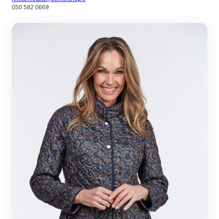
050 582 0669
Tilastot
Voidaksemme
parantaa
sivuston
toiminnallisuutta
ja rakennetta
sen perusteella
kuinka sitä
käytetään.
Kokemus
Jotta sivustomme
toimisi
mahdollisimman
hyvin vierailusi
aikana. Jos et salli
näitä evästeitä,
osa
toiminnallisuudesta
ei tule olemaan
käytettävissäsi
sivustolla.
Markkinointi
Jos jaat huomiosi
ja toimesi
sivustollamme, on