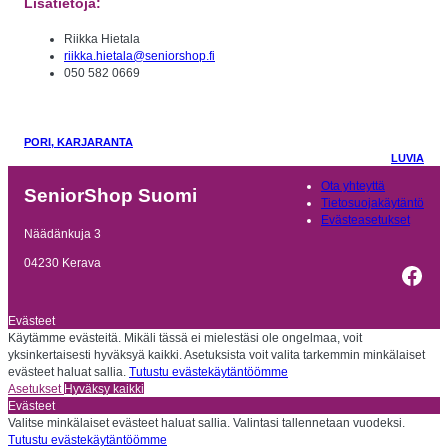
Lisätietoja:
Riikka Hietala
riikka.hietala@seniorshop.fi
050 582 0669
PORI, KARJARANTA
LUVIA
Ota yhteyttä
SeniorShop Suomi
Tietosuojakäytäntö
Evästeasetukset
Näädänkuja 3
04230 Kerava
Fac
Evästeet
Käytämme evästeitä. Mikäli tässä ei mielestäsi ole ongelmaa, voit
yksinkertaisesti hyväksyä kaikki. Asetuksista voit valita tarkemmin minkälaiset
evästeet haluat sallia.
Tutustu evästekäytäntöömme
Asetukset
Hyväksy kaikki
Evästeet
Valitse minkälaiset evästeet haluat sallia. Valintasi tallennetaan vuodeksi.
Tutustu evästekäytäntöömme