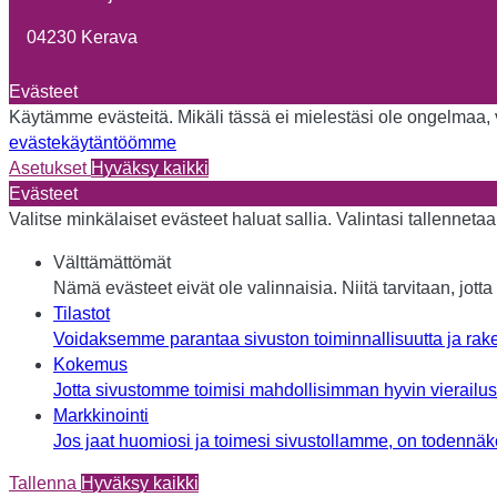
04230 Kerava
Evästeet
Käytämme evästeitä. Mikäli tässä ei mielestäsi ole ongelmaa, vo
evästekäytäntöömme
Asetukset
Hyväksy kaikki
Evästeet
Valitse minkälaiset evästeet haluat sallia. Valintasi tallennet
Välttämättömät
Nämä evästeet eivät ole valinnaisia. Niitä tarvitaan, jotta 
Tilastot
Voidaksemme parantaa sivuston toiminnallisuutta ja rake
Kokemus
Jotta sivustomme toimisi mahdollisimman hyvin vierailusi 
Markkinointi
Jos jaat huomiosi ja toimesi sivustollamme, on todennäköi
Tallenna
Hyväksy kaikki