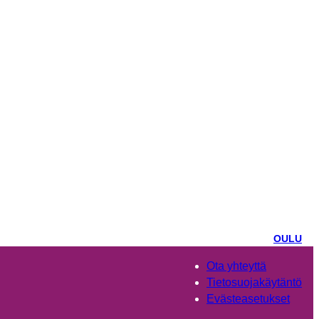
OULU
Ota yhteyttä
Tietosuojakäytäntö
Evästeasetukset