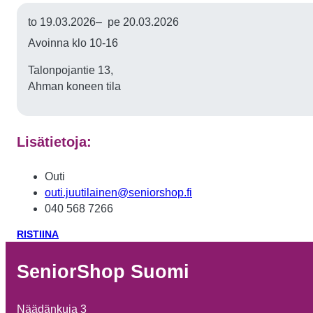
to 19.03.2026
–
pe 20.03.2026
Avoinna klo 10-16
Talonpojantie 13,
Ahman koneen tila
Lisätietoja:
Outi
outi.juutilainen@seniorshop.fi
040 568 7266
RISTIINA
SeniorShop Suomi
Näädänkuja 3