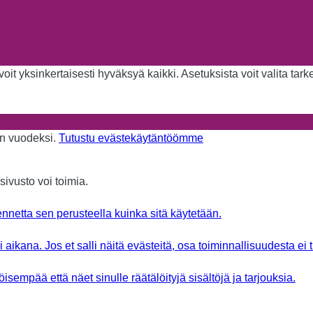
it yksinkertaisesti hyväksyä kaikki. Asetuksista voit valita tar
aan vuodeksi.
Tutustu evästekäytäntöömme
sivusto voi toimia.
nnetta sen perusteella kuinka sitä käytetään.
aikana. Jos et salli näitä evästeitä, osa toiminnallisuudesta ei 
sempää että näet sinulle räätälöityjä sisältöjä ja tarjouksia.