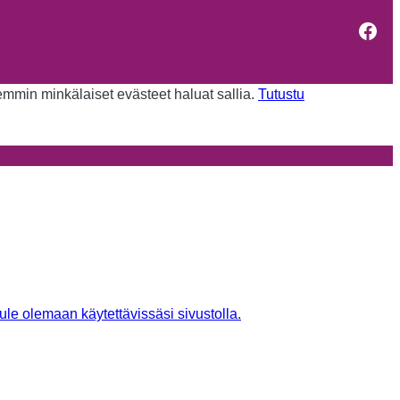
Fac
kemmin minkälaiset evästeet haluat sallia.
Tutustu
tule olemaan käytettävissäsi sivustolla.