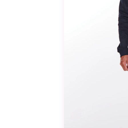
valinnaisia. Niitä
tarvitaan, jotta
sivusto voi
toimia.
Tilastot
Voidaksemme
parantaa
sivuston
toiminnallisuutta
ja rakennetta
sen perusteella
kuinka sitä
käytetään.
Kokemus
Jotta sivustomme
toimisi
mahdollisimman
hyvin vierailusi
aikana. Jos et salli