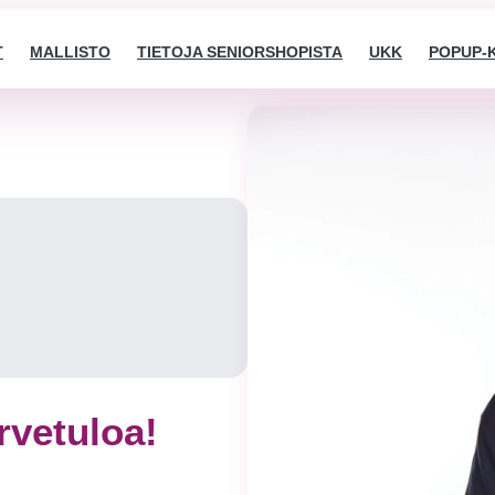
T
MALLISTO
TIETOJA SENIORSHOPISTA
UKK
POPUP-
rvetuloa!
Välttämättömät
Nämä evästeet
eivät ole