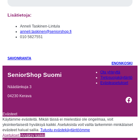
Lisätietoja:
Anneli Taskinen-Lintula
anneli.taskinen@seniorshop.fi
010 5827551
SAVONRANTA
ENONKOSKI
Ota yhteyttä
SeniorShop Suomi
Tietosuojakäytäntö
Evästeasetukset
Näädänkuja 3
04230 Kerava
Fac
Evästeet
Käytämme evästeitä. Mikäli tässä ei mielestäsi ole ongelmaa, voit
yksinkertaisesti hyväksyä kaikki. Asetuksista voit valita tarkemmin minkälaiset
evästeet haluat sallia.
Tutustu evästekäytäntöömme
Asetukset
Hyväksy kaikki