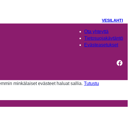
VESILAHTI
Ota yhteyttä
Tietosuojakäytäntö
Evästeasetukset
Fac
kemmin minkälaiset evästeet haluat sallia.
Tutustu