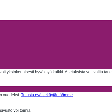
it yksinkertaisesti hyväksyä kaikki. Asetuksista voit valita tar
aan vuodeksi.
Tutustu evästekäytäntöömme
sivusto voi toimia.