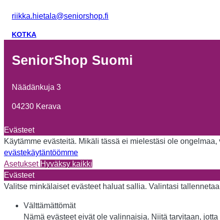
riikka.hietala@seniorshop.fi
KOTKA
SeniorShop Suomi
Näädänkuja 3
04230 Kerava
Evästeet
Käytämme evästeitä. Mikäli tässä ei mielestäsi ole ongelmaa, vo
evästekäytäntöömme
Asetukset
Hyväksy kaikki
Evästeet
Valitse minkälaiset evästeet haluat sallia. Valintasi tallennet
Välttämättömät
Nämä evästeet eivät ole valinnaisia. Niitä tarvitaan, jotta 